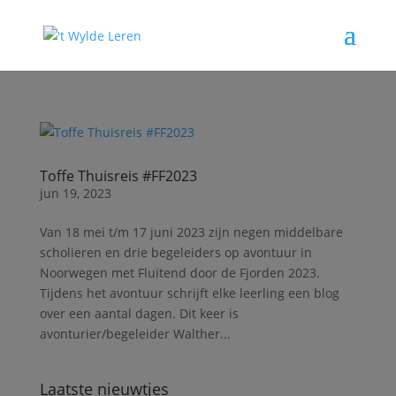
Toffe Thuisreis #FF2023
jun 19, 2023
Van 18 mei t/m 17 juni 2023 zijn negen middelbare
scholieren en drie begeleiders op avontuur in
Noorwegen met Fluitend door de Fjorden 2023.
Tijdens het avontuur schrijft elke leerling een blog
over een aantal dagen. Dit keer is
avonturier/begeleider Walther...
Laatste nieuwtjes