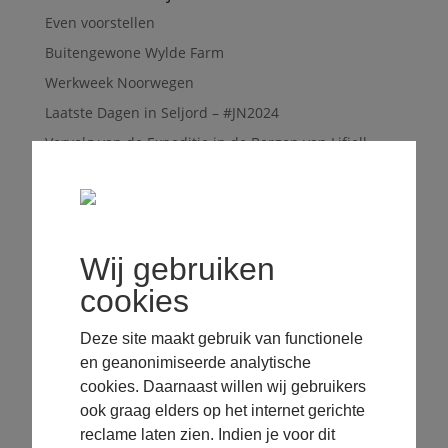
Even voorstellen
Buitengewone Wylde Farm
Werkweek Noorwegen
Laatste Dagen in Seljord – #JN2024
Vervolg van de Expeditie in de Bergen van Lifjell –
#JN2024
Expeditie in de Bergen van Lifjell – #JN2024
Expeditie Voorbereidingen & Skiën bij Raukleiv –
#JN2024
Wij gebruiken
Off piste Skiën – #JN2024
cookies
Slapen in de Sneeuw: Snowcave Bouwen en
Overnachting – #JN2024
Deze site maakt gebruik van functionele
Tocht met de Hondenslee – #JN2024
en geanonimiseerde analytische
cookies. Daarnaast willen wij gebruikers
Avonturen
ook graag elders op het internet gerichte
reclame laten zien. Indien je voor dit
Jouw Noorderlicht