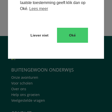
laatste toestemming geeft klik dan op
Fluitend door de fjorden
Oké.
Lees meer
Liever niet
Oké
BUITENGEWOON ONDERWIJS
Onze avonturen
Voor scholen
Over ons
Help ons groeien
Veelgestelde vragen